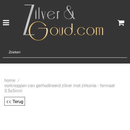
home
/
oorknoppen van gerhodineerd zilver met zirkonia - formaat
3.5x5mm
<< Terug