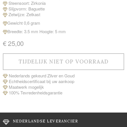
Steensoort: Zirkonia
Slijpvorm: Baguette
Zetwijze: Zetkast
Gewicht 0,6 gram
Breedte: 3.5 mm Hoogte: 5 mm
€ 25,00
Nederlands gekeurd Zilver en Goud
Echtheidscertificaat bij uw aankoop
Maatwerk mogelijk
100% Tevredenheidsgarantie
NEDERLANDSE LEVERANCIER