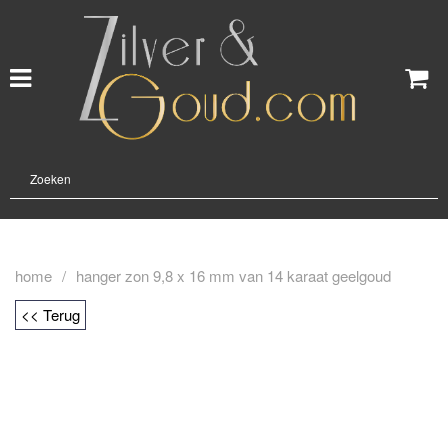
home
/
hanger zon 9,8 x 16 mm van 14 karaat geelgoud
<< Terug