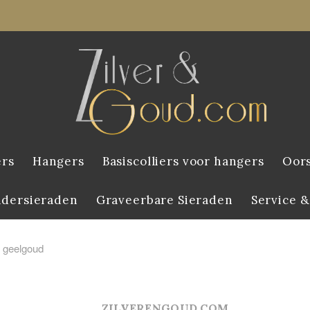
ers
Hangers
Basiscolliers voor hangers
Oor
ndersieraden
Graveerbare Sieraden
Service &
 geelgoud
ZILVERENGOUD.COM