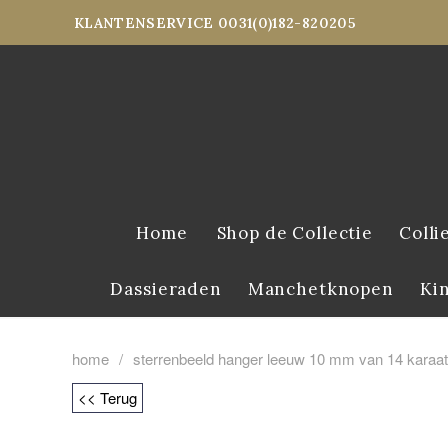
KLANTENSERVICE 0031(0)182-820205
Home
Shop de Collectie
Colli
Dassieraden
Manchetknopen
Ki
home
/
sterrenbeeld hanger leeuw 10 mm van 14 karaat
<< Terug