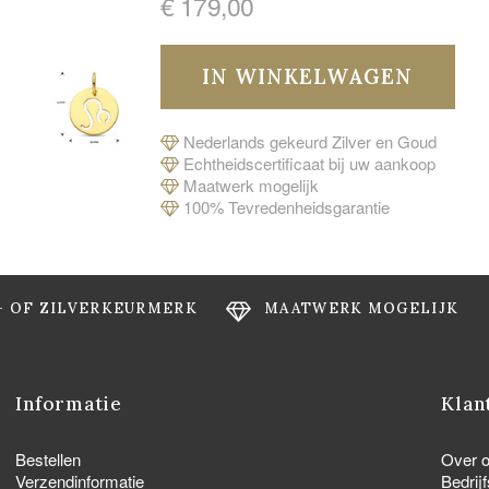
€ 179,00
Nederlands gekeurd Zilver en Goud
Echtheidscertificaat bij uw aankoop
Maatwerk mogelijk
100% Tevredenheidsgarantie
- OF ZILVERKEURMERK
MAATWERK MOGELIJK
Informatie
Klan
Bestellen
Over 
Verzendinformatie
Bedrij