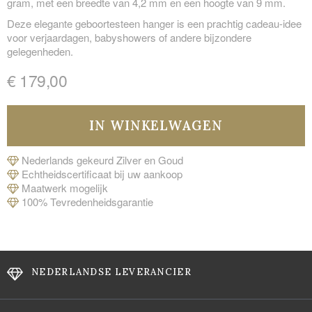
gram, met een breedte van 4,2 mm en een hoogte van 9 mm.
Deze elegante geboortesteen hanger is een prachtig cadeau-idee
voor verjaardagen, babyshowers of andere bijzondere
gelegenheden.
€ 179,00
Nederlands gekeurd Zilver en Goud
Echtheidscertificaat bij uw aankoop
Maatwerk mogelijk
100% Tevredenheidsgarantie
NEDERLANDSE LEVERANCIER