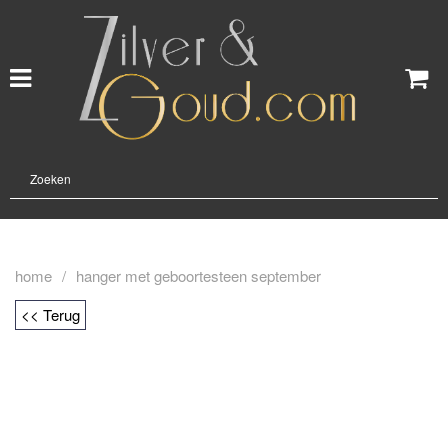
home
/
hanger met geboortesteen september
<< Terug