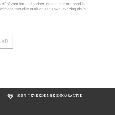
ezelf of voor iemand anders, deze anker armband is
teloos met elke outfit en kan zowel overdag als 's
100% TEVREDENHEIDSGARANTIE