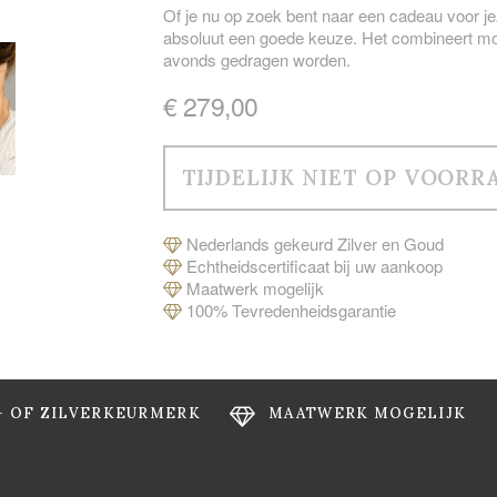
Of je nu op zoek bent naar een cadeau voor j
absoluut een goede keuze. Het combineert moei
avonds gedragen worden.
€ 279,00
Nederlands gekeurd Zilver en Goud
Echtheidscertificaat bij uw aankoop
Maatwerk mogelijk
100% Tevredenheidsgarantie
- OF ZILVERKEURMERK
MAATWERK MOGELIJK