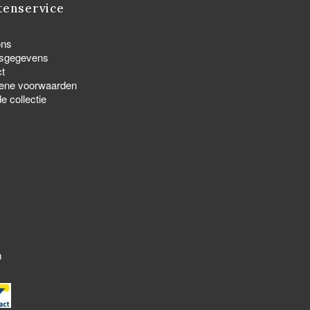
tenservice
ons
fsgegevens
t
ene voorwaarden
e collectie
m