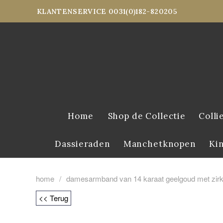
KLANTENSERVICE 0031(0)182-820205
Home
Shop de Collectie
Colli
Dassieraden
Manchetknopen
Ki
home
/
damesarmband van 14 karaat geelgoud met zirk
<< Terug