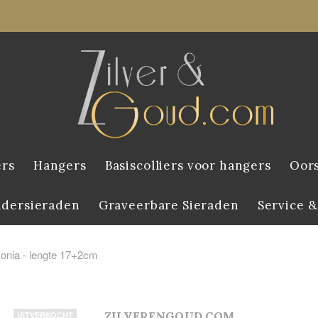
ers
Hangers
Basiscolliers voor hangers
Oor
ndersieraden
Graveerbare Sieraden
Service &
onia - lengte 17+2cm
ZILVERENGOUD.COM
UITVERKOCHT