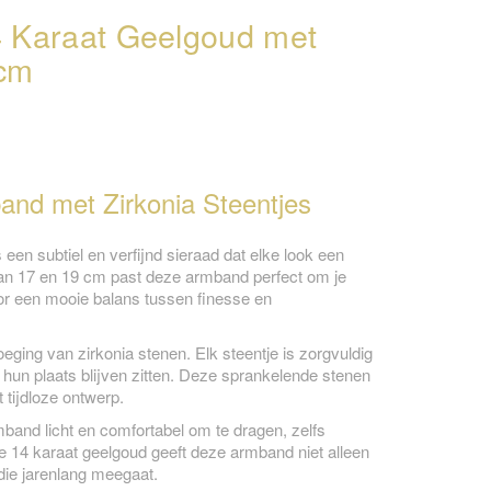
 Karaat Geelgoud met
2cm
nd met Zirkonia Steentjes
n subtiel en verfijnd sieraad dat elke look een
 van 17 en 19 cm past deze armband perfect om je
or een mooie balans tussen finesse en
ging van zirkonia stenen. Elk steentje is zorgvuldig
p hun plaats blijven zitten. Deze sprankelende stenen
 tijdloze ontwerp.
band licht en comfortabel om te dragen, zelfs
 14 karaat geelgoud geeft deze armband niet alleen
ie jarenlang meegaat.