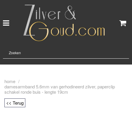
home
/
damesarmband 5.6mm van gerhodineerd zilver, paperclip
schakel ronde buis - lengte 19cm
<< Terug