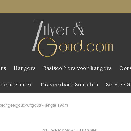
ers
Hangers
Basiscolliers voor hangers
Oor
ndersieraden
Graveerbare Sieraden
Service &
lor geelgoud/witgoud - lengte 19cm
ZILVERENGOUD.COM