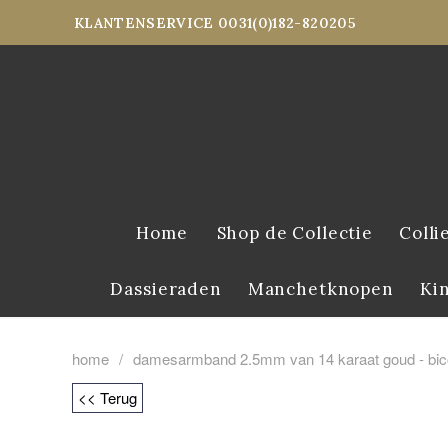
KLANTENSERVICE 0031(0)182-820205
Home
Shop de Collectie
Colli
Dassieraden
Manchetknopen
Ki
home
/
damesarmband 2.5mm van 14 karaat goud - bico
<< Terug