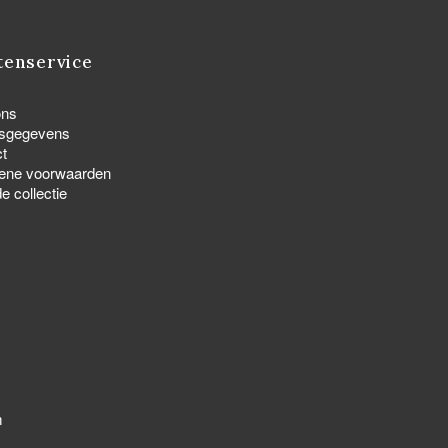
tenservice
ons
fsgegevens
t
ene voorwaarden
e collectie
m