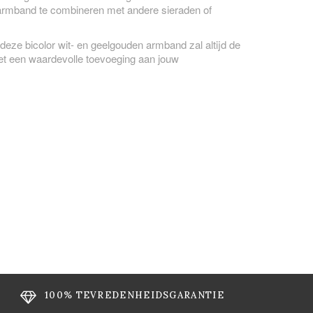
armband te combineren met andere sieraden of
 deze bicolor wit- en geelgouden armband zal altijd de
het een waardevolle toevoeging aan jouw
100% TEVREDENHEIDSGARANTIE