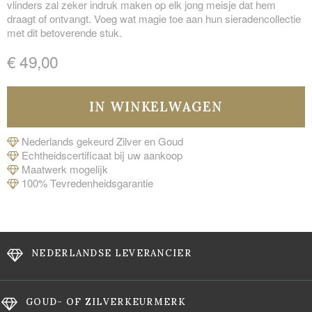
vlinders zal zeker indruk maken op elk jong meisje dat hem
draagt of ontvangt. Voeg wat magie toe aan hun sieradencollectie
met dit betoverende stuk.
€ 49,00
Nederlands gekeurd Zilver en Goud
Echtheidscertificaat bij uw aankoop
Maatwerk mogelijk
100% Tevredenheidsgarantie
NEDERLANDSE LEVERANCIER
GOUD- OF ZILVERKEURMERK