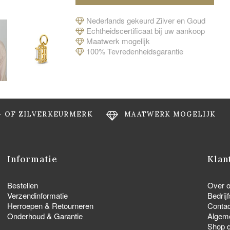
Nederlands gekeurd Zilver en Goud
Echtheidscertificaat bij uw aankoop
Maatwerk mogelijk
100% Tevredenheidsgarantie
- OF ZILVERKEURMERK
MAATWERK MOGELIJK
Informatie
Klan
Bestellen
Over 
Verzendinformatie
Bedrij
Herroepen & Retourneren
Contac
Onderhoud & Garantie
Algem
Shop d