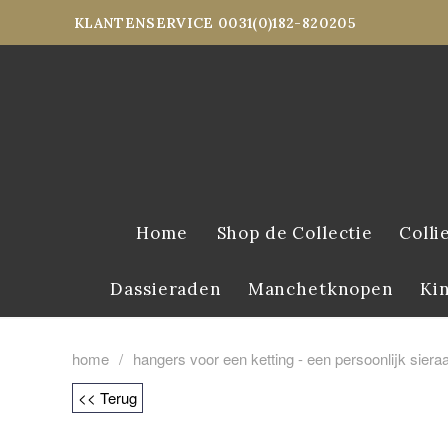
KLANTENSERVICE 0031(0)182-820205
Home
Shop de Collectie
Colli
Dassieraden
Manchetknopen
Ki
home
/
hangers voor een ketting - een persoonlijk sier
<< Terug