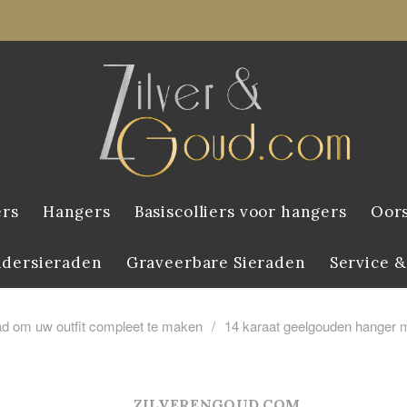
ers
Hangers
Basiscolliers voor hangers
Oor
ndersieraden
Graveerbare Sieraden
Service &
aad om uw outfit compleet te maken
/
14 karaat geelgouden hanger 
ZILVERENGOUD.COM