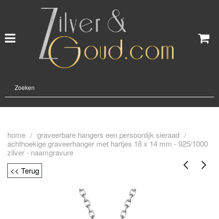
home
/
graveerbare hangers een persoonlijk sieraad
/
achthoekige graveerhanger met hartjes 18 x 14 mm - 925/1000
zilver - naamgravure
<< Terug